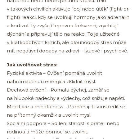
náročnou nebo nebezpečnou situaci. Tělo
v takových chvílích aktivuje "boj nebo útěk" (fight-or-
flight) reakci, kdy se uvolňují hormony jako adrenalin
a kortizol. Ty zvyšují tepovou frekvenci, zrychlují
dýchání a připravují tělo na reakci. To je užitečné
v krátkodobých krizích, ale dlouhodobý stres může
mít negativní dopady na zdraví – fyzické i psychické.
Jak uvolňovat stres:
Fyzická aktivita – Cvičení pomáhá uvolnit
nahromaděnou energii a zklidnit mysl.
Dechová cvičení – Pomalu dýchej, zaměř se
na hluboké nádechy a výdechy, což snižuje napětí.
Meditace a mindfulness – Pomáhají ti soustředit se
na přítomný okamžik a uvolnit mysl.
Sociální podpora – Sdílení starostí s přáteli nebo
rodinou ti může pomoci se uvolnit.