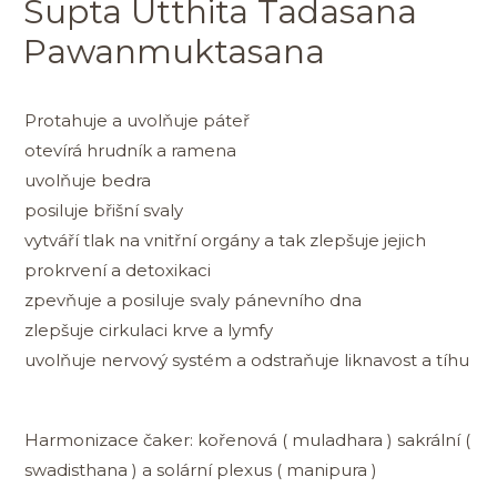
Supta Utthita Tadasana
Pawanmuktasana
Protahuje a uvolňuje páteř
otevírá hrudník a ramena
uvolňuje bedra
posiluje břišní svaly
vytváří tlak na vnitřní orgány a tak zlepšuje jejich
prokrvení a detoxikaci
zpevňuje a posiluje svaly pánevního dna
zlepšuje cirkulaci krve a lymfy
uvolňuje nervový systém a odstraňuje liknavost a tíhu
Harmonizace čaker: kořenová ( muladhara ) sakrální (
swadisthana ) a solární plexus ( manipura )