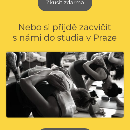
Zkusit zdarma
Nebo si přijdě zacvičit
s námi do studia v Praze