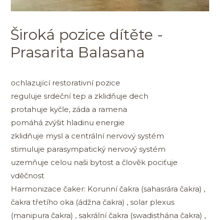
Široká pozice dítěte -
Prasarita Balasana
ochlazující restorativní pozice
reguluje srdeční tep a zklidňuje dech
protahuje kyčle, záda a ramena
pomáhá zvýšit hladinu energie
zklidňuje mysl a centrální nervový systém
stimuluje parasympatický nervový systém
uzemňuje celou naši bytost a člověk pociťuje
vděčnost
Harmonizace čaker: Korunní čakra (sahasrára čakra) ,
čakra třetího oka (ádžna čakra) , solar plexus
(manipura čakra) , sakrální čakra (swadisthána čakra) ,