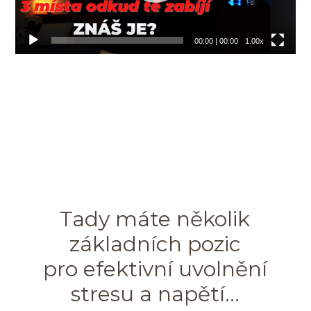
00:00
|
00:00
1.00x
Tady máte několik
základních pozic
pro efektivní uvolnění
stresu a napětí...