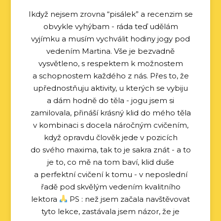
Ikdyž nejsem zrovna “pisálek” a recenzim se
obvykle vyhýbam - ráda teď udělám
vyjímku a musím vychválit hodiny jogy pod
vedením Martina. Vše je bezvadně
vysvětleno, s respektem k možnostem
a schopnostem každého z nás. Přes to, že
upřednostňuju aktivity, u kterých se vybiju
a dám hodně do těla - jogu jsem si
zamilovala, přináší krásný klid do mého těla
v kombinaci s docela náročným cvičením,
když opravdu člověk jede v pozicích
do svého maxima, tak to je sakra znát - a to
je to, co mě na tom baví, klid duše
a perfektní cvičení k tomu - v neposlední
řadě pod skvělým vedením kvalitního
lektora
PS : než jsem začala navštěvovat
tyto lekce, zastávala jsem názor, že je