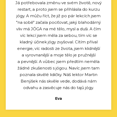
Já potřebovala změnu ve svém životě, nový
restart, a proto jsem se přihlásila do kurzu
jógy. A můžu říct, že již po pár lekcích jsem
"na sobě" začala pociťovat, jaký blahodárný
vliv má JÓGA na mé tělo, mysl a duši. A čím
víc lekcí jsem měla za sebou, tím víc se
kladný účinek jógy zvyšoval. Cítím příval
energie, víc radosti ze života, jsem klidnější
a vyrovnanější a moje tělo je pružnější
a pevnější. A vůbec jsem předtím neměla
žádné zkušenosti s jógou. Navíc jsem tam
poznala skvělé lidičky. Náš lektor Martin
Benýšek nás skvěle vede, dodává nám
odvahu a zasvěcuje nás do tajů jógy.
Eva