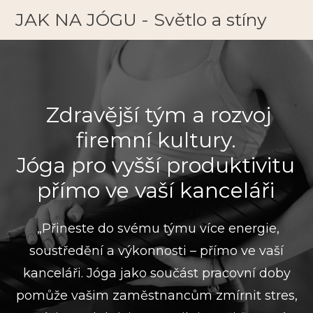
JAK NA JÓGU - Světlo a stíny
Zdravější tým a rozvoj
firemní kultury.
Jóga pro vyšší produktivitu
přímo ve vaší kanceláři
„Přineste do svému týmu více energie,
soustředění a výkonnosti – přímo ve vaší
kanceláři. Jóga jako součást pracovní doby
pomůže vašim zaměstnancům zmírnit stres,