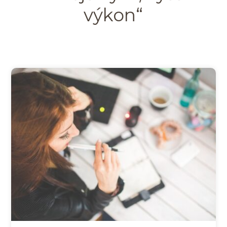
výkon“