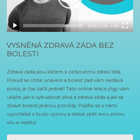
00:00
|
11:09
1.00x
VYSNĚNÁ ZDRAVÁ ZÁDA BEZ
BOLESTI
Zdravá záda jsou klíčem k celkovému zdraví těla.
Pokud se cítíte unaveni a bolest zad vám nedává
pokoj, je čas začít jednat! Tato online lekce jógy vám
ukáže, jak si vybudovat silná a zdravá záda a jak se
zbavit bolesti jednou provždy. Pojďte se s námi
vypořádat s touto výzvou a získat zpět svou plnou
sílu a vitalitu!