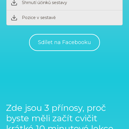
Shrnutí účinků sestavy
Pozice v sestavě
Sdílet na Facebooku
Zde jsou 3 přínosy, proč
byste měli začít cvičit
krátké 10 minutové lekce