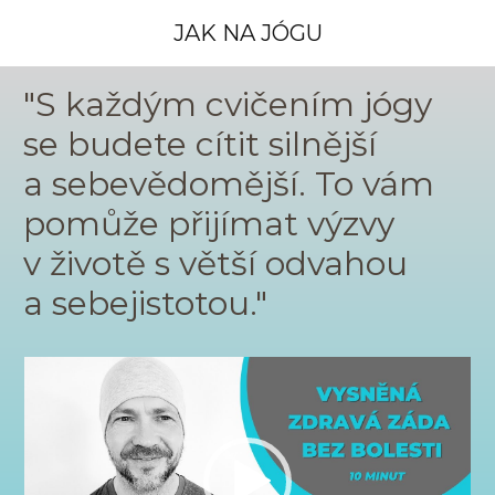
JAK NA JÓGU
"S každým cvičením jógy
se budete cítit silnější
a sebevědomější. To vám
pomůže přijímat výzvy
v životě s větší odvahou
a sebejistotou."
Video
přehrávač