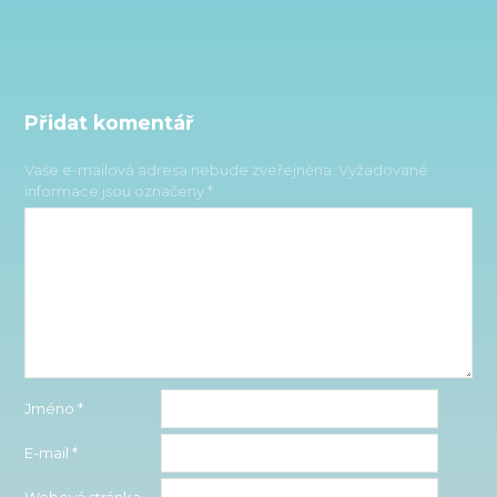
Přidat komentář
Vaše e-mailová adresa nebude zveřejněna.
Vyžadované
informace jsou označeny
*
Jméno
*
E-mail
*
Webová stránka