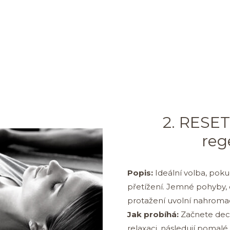
2. RESET:
reg
Popis:
Ideální volba, poku
přetížení. Jemné pohyby,
protažení uvolní nahroma
Jak probíhá:
Začnete dec
relaxaci, následují pomalé