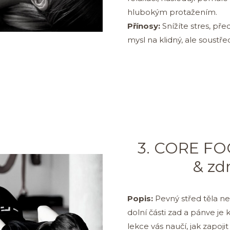
hlubokým protažením.
Přínosy:
Snížíte stres, pře
mysl na klidný, ale soustř
3. CORE FOC
& zd
Popis:
Pevný střed těla nen
dolní části zad a pánve je
lekce vás naučí, jak zapojit