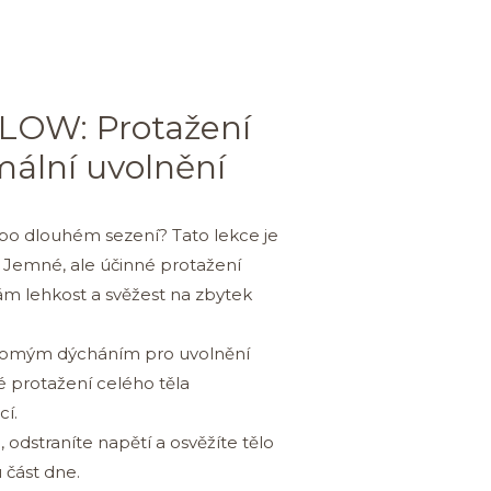
FLOW: Protažení
ální uvolnění
e po dlouhém sezení? Tato lekce je
. Jemné, ale účinné protažení
ám lehkost a svěžest na zbytek
omým dýcháním pro uvolnění
é protažení celého těla
cí.
u, odstraníte napětí a osvěžíte tělo
 část dne.