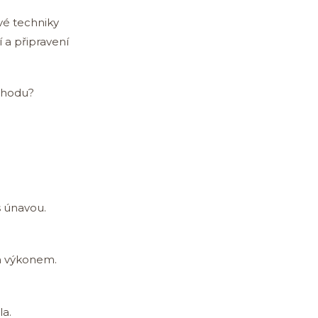
vé techniky
 a připravení
výhodu?
s únavou.
ím výkonem.
la.