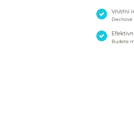
Vnitřní r
Dechové t
Efektivn
Budete mít