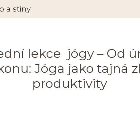
 a stíny
dní lekce jógy – Od ú
konu: Jóga jako tajná 
produktivity