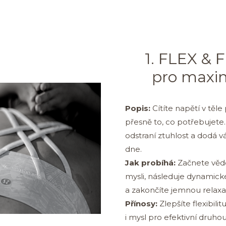
1. FLEX & 
pro maxim
Popis:
Cítíte napětí v těl
přesně to, co potřebujete
odstraní ztuhlost a dodá v
dne.
Jak probíhá:
Začnete věd
mysli, následuje dynamick
a zakončíte jemnou relaxa
Přínosy:
Zlepšíte flexibilit
i mysl pro efektivní druhou