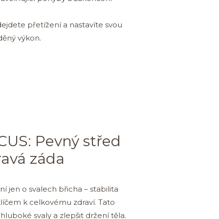
dejdete přetížení a nastavíte svou
eděný výkon.
US: Pevný střed
ravá záda
í jen o svalech břicha – stabilita
 klíčem k celkovému zdraví. Tato
 hluboké svaly a zlepšit držení těla.