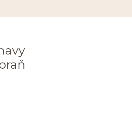
navy
zbraň