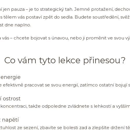
í jen pauza – je to strategický tah. Jemné protažení, decho
 tělem vás postaví zpět do sedla. Budete soustředění, svěží
st dne naplno.
 vás – chcete bojovat s únavou, nebo ji proměnit ve svou 
Co vám tyto lekce přinesou?
energie
 efektivně pracovat se svou energií, zatímco ostatní bojují 
 ostrost
koncentraci, takže odpoledne zvládnete s lehkostí a vyšš
 napětí
tuhlost ze sezení, zbavíte se bolesti zad a zlepšíte držení tě