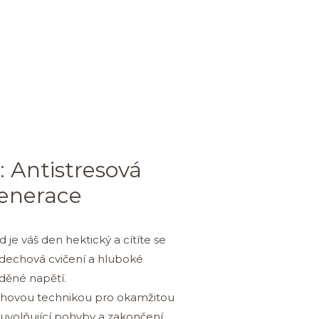
 Antistresová
enerace
d je váš den hektický a cítíte se
 dechová cvičení a hluboké
děné napětí.
hovou technikou pro okamžitou
 uvolňující pohyby a zakončení