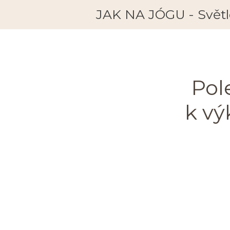
JAK NA JÓGU - Světlo
Pole
k vý