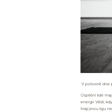
V polovině dne p
Úspěšní lidé maj
energií. Vědí, kd
hrají jinou ligu n