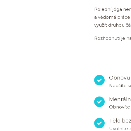
Polední jóga nen
a vědomá práce s
využít druhou čá
Rozhodnutí je na
Obnovu 
Naučíte se
Mentální
Obnovíte 
Tělo bez
Uvolníte z