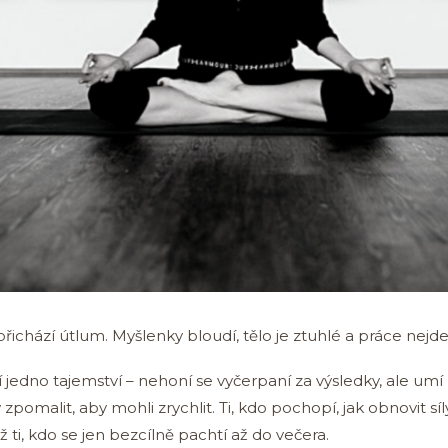
řichází útlum. Myšlenky bloudí, tělo je ztuhlé a práce nejde
í jedno tajemství – nehoní se vyčerpaní za výsledky, ale umí
y zpomalit, aby mohli zrychlit. Ti, kdo pochopí, jak obnovit 
ež ti, kdo se jen bezcílně pachtí až do večera.