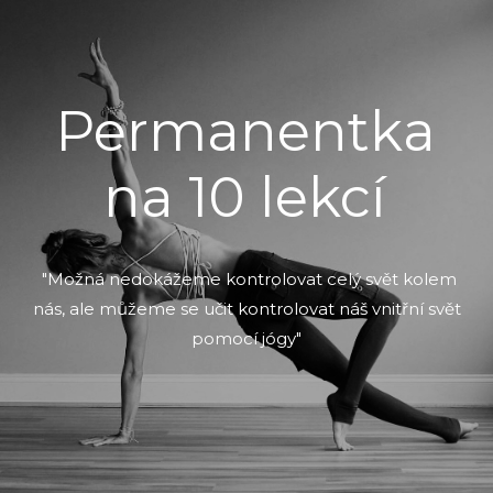
Permanentka
na 10 lekcí
"Možná nedokážeme kontrolovat celý svět kolem
nás, ale můžeme se učit kontrolovat náš vnitřní svět
pomocí jógy"