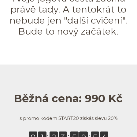
právě tady. A tentokrát to
nebude jen "další cvičení".
Bude to nový začátek.
Běžná cena: 990 Kč
s promo kódem START20 získáš slevu 20%
0
1
2
3
5
9
5
4