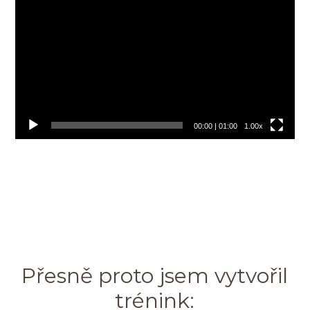
přehrávač
00:00
|
01:00
1.00x
Přesně proto jsem vytvořil
trénink: