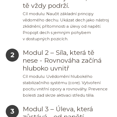
tě vždy podrží.
Cíl modulu: Naučit základní principy
vědomého dechu. Ukázat dech jako nástroj
zklidnění, přítomnosti a úlevy od napětí.
Propojit dech s jemným pohybem
v dostupných pozicích.
Modul 2 – Síla, která tě
2
nese - Rovnováha začíná
hluboko uvnitř
Cíl modulu: Uvědomění hlubokého
stabilizačního systému (core). Vytvoření
pocitu vnitřní opory a rovnováhy. Prevence
bolesti zad skrze aktivaci středu těla.
Modul 3 – Úleva, která
3
zůstává - od napětí