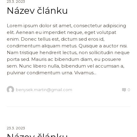
23.3. 2023
Název článku
Lorem ipsum dolor sit amet, consectetur adipiscing
elit. Aenean eu imperdiet neque, eget volutpat
enim. Donec tellus est, dictum sed eros id,
condimentum aliquam metus. Quisque a auctor nisi.
Nam tristique hendrerit lectus, non sollicitudin neque
porta sed. Mauris ac bibendum diam, eu posuere
sem. Nunc libero nulla, bibendum vel accumsan a,
pulvinar condimentum urna. Vivamus...
benysek.martin@gmail.com
0
23.3. 2023