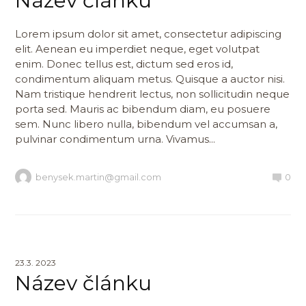
Název článku
Lorem ipsum dolor sit amet, consectetur adipiscing
elit. Aenean eu imperdiet neque, eget volutpat
enim. Donec tellus est, dictum sed eros id,
condimentum aliquam metus. Quisque a auctor nisi.
Nam tristique hendrerit lectus, non sollicitudin neque
porta sed. Mauris ac bibendum diam, eu posuere
sem. Nunc libero nulla, bibendum vel accumsan a,
pulvinar condimentum urna. Vivamus...
benysek.martin@gmail.com
0
23.3. 2023
Název článku