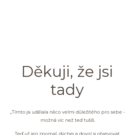
Děkuji, že jsi
tady
,,Tímto jsi udělala něco velmi důležitého pro sebe -
možná víc než teď tušíš.
Teď už jen zpomal, dýchej a dovol si objevovat.